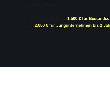
Ausfuhrkontrolle.
maximale Förderhöhe:
1.500 € für Bestands
bzw.
2.000 € für Jungunternehmen bis 2 J