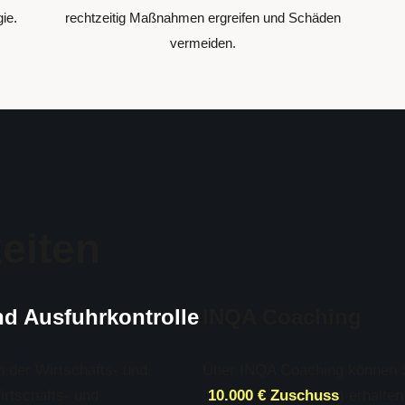
ie.
rechtzeitig Maßnahmen ergreifen und Schäden
vermeiden.
eiten
nd Ausfuhrkontrolle
INQA Coaching
n der Wirtschafts- und
Über INQA Coaching können S
rtschafts- und
(
10.000 € Zuschuss
) erhalten